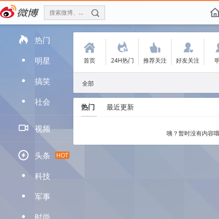
搜索微博、找人
f

热门
(
.
'
:
明星
首页
24H热门
推荐关注
好友关注
D
搞笑
D
全部
社会
D
热门
最近更新

视频
咦？暂时没有内容哦

头条
HOT
科技
D
军事
D
时尚
D