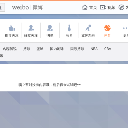
E

F
首页
视频
f
'
:
w
+
-
V
推荐关注
好友关注
明星
商界
媒体精英
体育
更
名嘴解说
足球
篮球
国内足球
国际足球
NBA
CBA
讯
咦？暂时没有内容哦，稍后再来试试吧~~