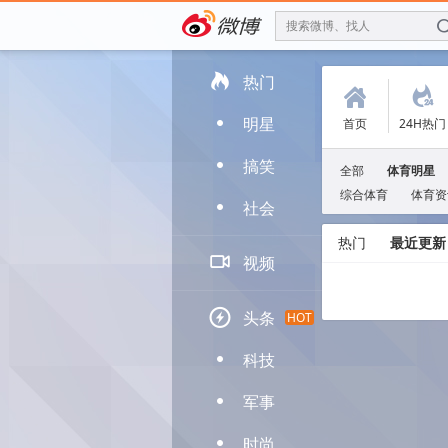
搜索微博、找人

热门
(
.
明星
首页
24H热门
D
搞笑
D
全部
体育明星
综合体育
体育资
社会
D
热门
最近更新

视频

头条
HOT
科技
D
军事
D
时尚
D