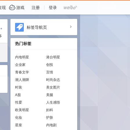
G
发现
游戏
注册
登录
i
标签导航页
a
多
热门标签
内地明星
港台明星
企业家
创投
青春文学
言情
潮人潮牌
时尚杂志
时装
美女图片
A股
美腿
性爱
人生感悟
欧美明星
妇科
化妆
护肤
星座
内地剧