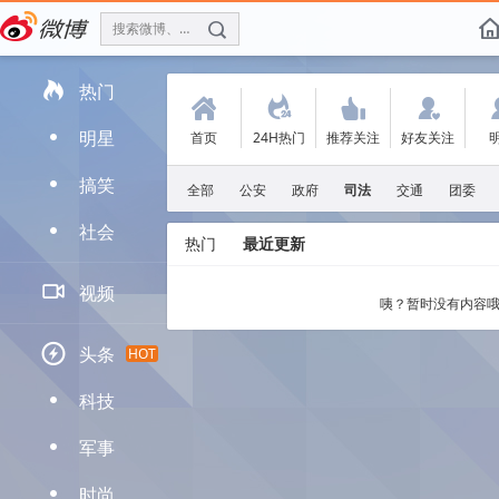
搜索微博、找人
f

热门
(
.
'
:
明星
首页
24H热门
推荐关注
好友关注
D
搞笑
D
全部
公安
政府
司法
交通
团委
社会
D
热门
最近更新

视频
咦？暂时没有内容哦

头条
HOT
科技
D
军事
D
时尚
D