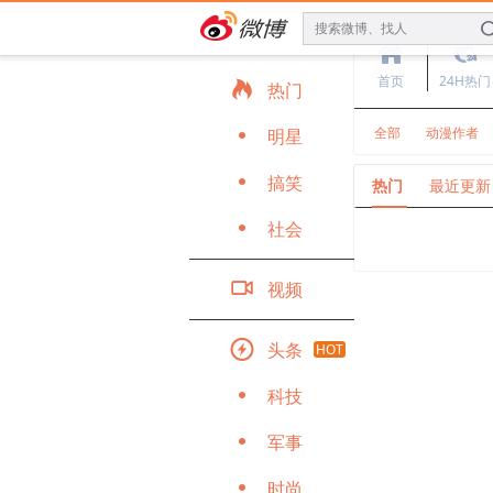
搜索微博、找人
(
.
首页
24H热门

热门
全部
动漫作者
明星
D
搞笑
D
热门
最近更新
社会
D

视频

头条
HOT
科技
D
军事
D
时尚
D