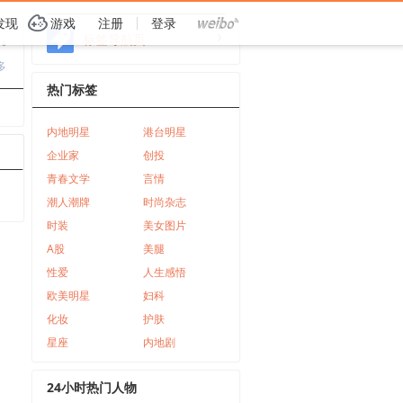
G
发现
游戏
注册
登录
i
标签导航页
a
多
热门标签
内地明星
港台明星
企业家
创投
青春文学
言情
潮人潮牌
时尚杂志
时装
美女图片
A股
美腿
性爱
人生感悟
欧美明星
妇科
化妆
护肤
星座
内地剧
24小时热门人物