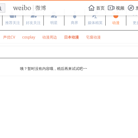
E

F
首页
视频
f
'
:
w
+
-
E
推荐关注
好友关注
明星
商界
媒体精英
动漫
更
声优CV
cosplay
动漫周边
日本动漫
宅腐动漫
咦？暂时没有内容哦，稍后再来试试吧~~