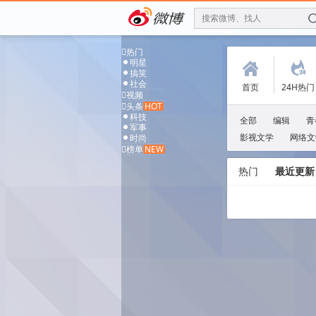
搜索微博、找人

热门
明星
D
(
.
搞笑
D
社会
D
首页
24H热门

视频

头条
HOT
科技
D
全部
编辑
青
军事
D
影视文学
网络文
时尚
D

榜单
NEW
热门
最近更新