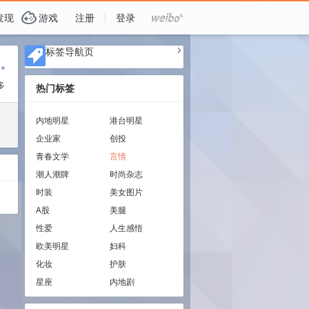
G
发现
游戏
注册
登录
标签导航页
a
i
多
热门标签
内地明星
港台明星
企业家
创投
青春文学
言情
潮人潮牌
时尚杂志
时装
美女图片
A股
美腿
性爱
人生感悟
欧美明星
妇科
化妆
护肤
星座
内地剧