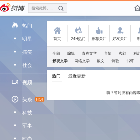
搜索微博、找人
f

热门
(
.
'
:
明星
首页
24H热门
推荐关注
好友关注
D
搞笑
D
全部
编辑
青春文学
言情
玄幻
科
影视文学
网络文学
散文
诗歌
书评
社会
D
热门
最近更新

视频
咦？暂时没有内容哦

头条
HOT
科技
D
军事
D
时尚
D