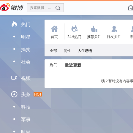
搜索微博、找人
f

热门
(
.
'
:
明星
首页
24H热门
推荐关注
好友关注
D
搞笑
D
全部
同性
人生感悟
社会
D
热门
最近更新

视频
咦？暂时没有内容哦

头条
HOT
科技
D
军事
D
时尚
D