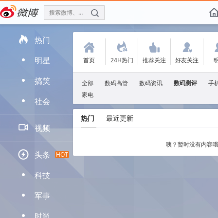
搜索微博、找人
f

热门
(
.
'
:
明星
首页
24H热门
推荐关注
好友关注
D
搞笑
D
全部
数码高管
数码资讯
数码测评
手
家电
社会
D
热门
最近更新

视频
咦？暂时没有内容哦

头条
HOT
科技
D
军事
D
时尚
D