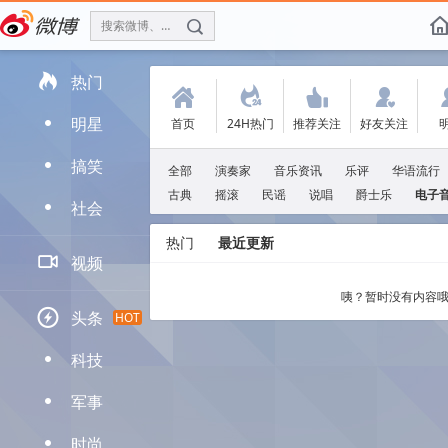
搜索微博、找人
f

热门
(
.
'
:
明星
首页
24H热门
推荐关注
好友关注
D
搞笑
D
全部
演奏家
音乐资讯
乐评
华语流行
古典
摇滚
民谣
说唱
爵士乐
电子
社会
D
热门
最近更新

视频
咦？暂时没有内容哦

头条
HOT
科技
D
军事
D
时尚
D