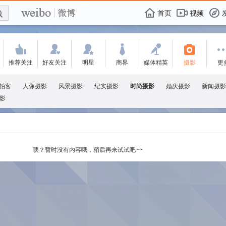
E

F
首页
视频
f
'
:
w
+
-
3
推荐关注
好友关注
明星
商界
媒体精英
摄影
更
拍客
人像摄影
风景摄影
纪实摄影
时尚摄影
婚庆摄影
新闻摄影
影
咦？暂时没有内容哦，稍后再来试试吧~~