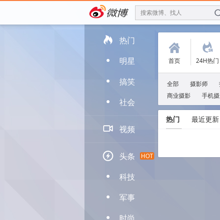
搜索微博、找人

热门
(
.
明星
首页
24H热门
D
搞笑
D
全部
摄影师
商业摄影
手机摄
社会
D
热门
最近更新

视频

头条
HOT
科技
D
军事
D
时尚
D