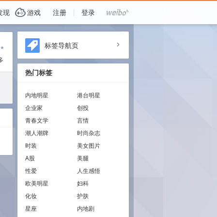
G
发现
游戏
注册
登录
i
标签导航页
a
多
热门标签
内地明星
港台明星
企业家
创投
青春文学
言情
潮人潮牌
时尚杂志
时装
美女图片
A股
美腿
性爱
人生感悟
欧美明星
妇科
化妆
护肤
星座
内地剧