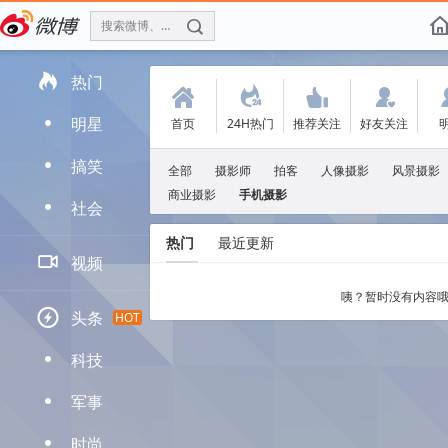
搜索微博、找人
f

热门
(
.
'
:
明星
首页
24H热门
推荐关注
好友关注
D
搞笑
D
全部
摄影师
拍客
人像摄影
风景摄影
商业摄影
手机摄影
社会
D
热门
最近更新

视频
咦？暂时没有内容哦

头条
HOT
科技
D
军事
D
时尚
D