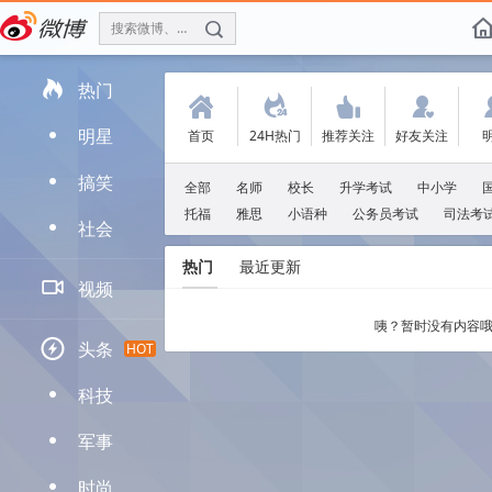
搜索微博、找人
f

热门
(
.
'
:
明星
首页
24H热门
推荐关注
好友关注
D
搞笑
D
全部
名师
校长
升学考试
中小学
托福
雅思
小语种
公务员考试
司法考
社会
D
热门
最近更新

视频
咦？暂时没有内容哦

头条
HOT
科技
D
军事
D
时尚
D