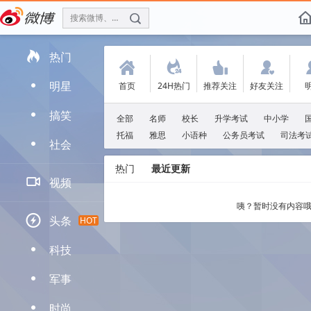
搜索微博、找人
f

热门
(
.
'
:
明星
首页
24H热门
推荐关注
好友关注
D
搞笑
D
全部
名师
校长
升学考试
中小学
托福
雅思
小语种
公务员考试
司法考
社会
D
热门
最近更新

视频
咦？暂时没有内容哦

头条
HOT
科技
D
军事
D
时尚
D