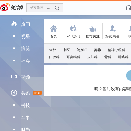
搜索微博、找人
f

热门
(
.
'
:
明星
首页
24H热门
推荐关注
好友关注
D
搞笑
D
全部
中医
药剂师
营养
精神心理科
口腔科
耳鼻喉科
皮肤科
骨科
肿瘤科
社会
D

视频
咦？暂时没有内容哦

头条
HOT
科技
D
军事
D
时尚
D