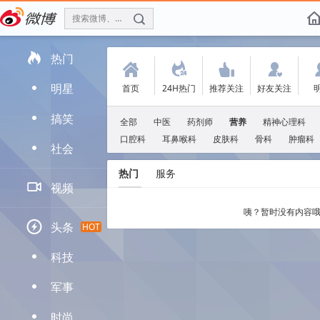
搜索微博、找人
f

热门
(
.
'
:
明星
首页
24H热门
推荐关注
好友关注
D
搞笑
D
全部
中医
药剂师
营养
精神心理科
口腔科
耳鼻喉科
皮肤科
骨科
肿瘤科
社会
D
热门
服务

视频
咦？暂时没有内容哦

头条
HOT
科技
D
军事
D
时尚
D