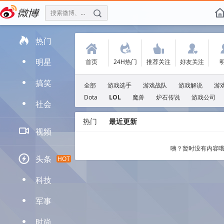
搜索微博、找人
f

热门
(
.
'
:
明星
首页
24H热门
推荐关注
好友关注
D
搞笑
D
全部
游戏选手
游戏战队
游戏解说
游
Dota
LOL
魔兽
炉石传说
游戏公司
社会
D
热门
最近更新

视频
咦？暂时没有内容哦

头条
HOT
科技
D
军事
D
时尚
D