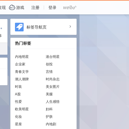
G
发现
游戏
注册
登录
i
标签导航页
a
多
热门标签
内地明星
港台明星
企业家
创投
青春文学
言情
潮人潮牌
时尚杂志
时装
美女图片
A股
美腿
性爱
人生感悟
欧美明星
妇科
化妆
护肤
星座
内地剧