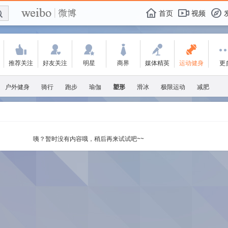
E

F
首页
视频
f
'
:
w
+
-
2
推荐关注
好友关注
明星
商界
媒体精英
运动健身
更
户外健身
骑行
跑步
瑜伽
塑形
滑冰
极限运动
减肥
咦？暂时没有内容哦，稍后再来试试吧~~