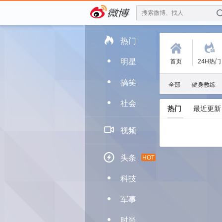
搜索微博、找人

热门
(
.
明星
首页
24H热门
D
搞笑
D
全部
健身教练
社会
D
热门
最近更新

视频

头条
HOT
科技
D
军事
D
时尚
D