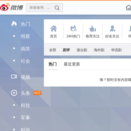
搜索微博、找人
f

热门
(
.
'
:
明星
首页
24H热门
推荐关注
好友关注
D
搞笑
D
全部
剧评
港台剧
海外剧
华语剧
社会
D
热门
最近更新

视频
咦？暂时没有内容哦

头条
HOT
科技
D
军事
D
时尚
D