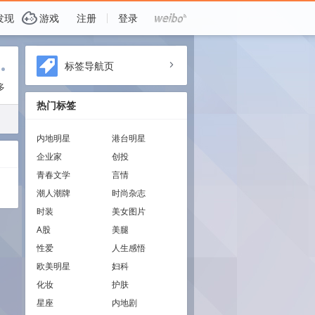
G
发现
游戏
注册
登录
i
标签导航页
a
多
热门标签
内地明星
港台明星
企业家
创投
青春文学
言情
潮人潮牌
时尚杂志
时装
美女图片
A股
美腿
性爱
人生感悟
欧美明星
妇科
化妆
护肤
星座
内地剧