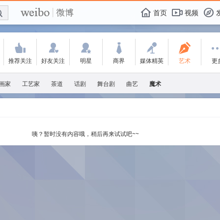
E

F
首页
视频
f
'
:
w
+
-
X
推荐关注
好友关注
明星
商界
媒体精英
艺术
更
画家
工艺家
茶道
话剧
舞台剧
曲艺
魔术
咦？暂时没有内容哦，稍后再来试试吧~~