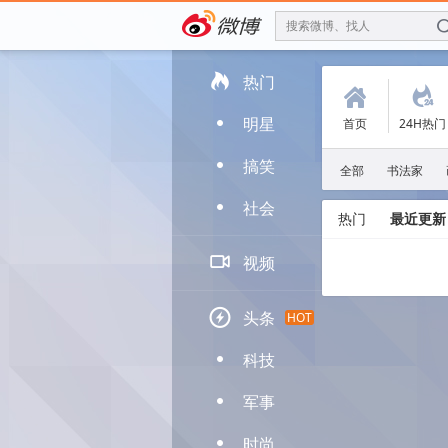
搜索微博、找人

热门
(
.
明星
首页
24H热门
D
搞笑
D
全部
书法家
社会
D
热门
最近更新

视频

头条
HOT
科技
D
军事
D
时尚
D