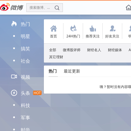
搜索微博、找人
f

热门
(
.
'
:
明星
首页
24H热门
推荐关注
好友关注
D
搞笑
D
全部
微博股评师
财经名人
财经媒体
其它理财
社会
D
热门
最近更新

视频
咦？暂时没有内容哦

头条
HOT
科技
D
军事
D
时尚
D