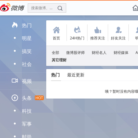
搜索微博、找人
f

热门
(
.
'
:
明星
首页
24H热门
推荐关注
好友关注
D
搞笑
D
全部
微博股评师
财经名人
财经媒体
其它理财
社会
D
热门
最近更新

视频
咦？暂时没有内容哦

头条
HOT
科技
D
军事
D
时尚
D