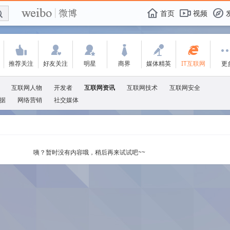
E

F
首页
视频
f
'
:
w
+
-
q
推荐关注
好友关注
明星
商界
媒体精英
IT互联网
更
互联网人物
开发者
互联网资讯
互联网技术
互联网安全
据
网络营销
社交媒体
咦？暂时没有内容哦，稍后再来试试吧~~