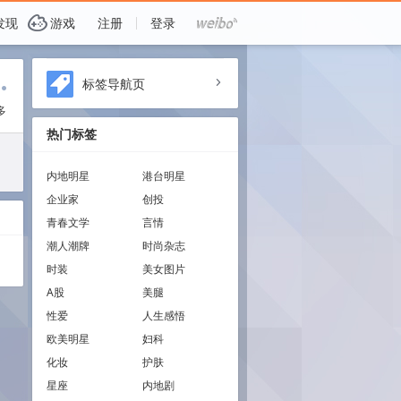
G
发现
游戏
注册
登录
i
标签导航页
a
多
热门标签
内地明星
港台明星
企业家
创投
青春文学
言情
潮人潮牌
时尚杂志
时装
美女图片
A股
美腿
性爱
人生感悟
欧美明星
妇科
化妆
护肤
星座
内地剧