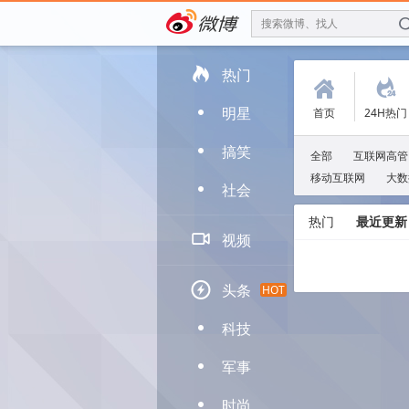
搜索微博、找人

热门
(
.
明星
首页
24H热门
D
搞笑
D
全部
互联网高管
移动互联网
大数
社会
D
热门
最近更新

视频

头条
HOT
科技
D
军事
D
时尚
D