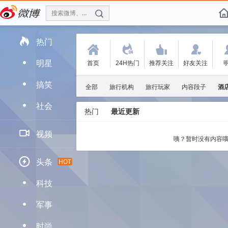
搜索微博、找人
f

热门
(
.
'
:
明星
首页
24H热门
推荐关注
好友关注
D
搞笑
D
全部
旅行机构
旅行玩家
内容段子
酒
社会
D
热门
最近更新

视频
咦？暂时没有内容哦

头条
HOT
科技
D
军事
D
时尚
D