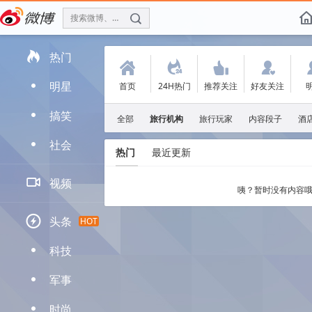
搜索微博、找人
f

热门
(
.
'
:
明星
首页
24H热门
推荐关注
好友关注
D
搞笑
D
全部
旅行机构
旅行玩家
内容段子
酒
社会
D
热门
最近更新

视频
咦？暂时没有内容哦

头条
HOT
科技
D
军事
D
时尚
D