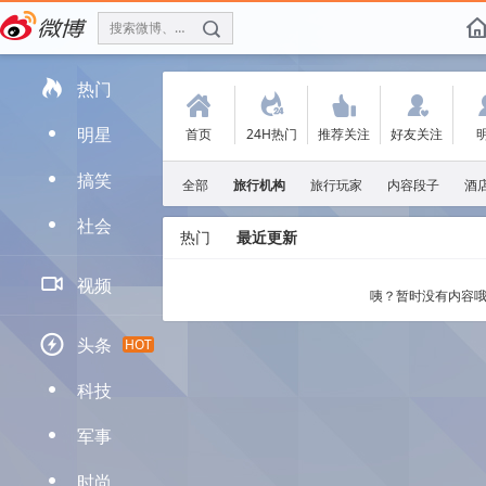
搜索微博、找人
f

热门
(
.
'
:
明星
首页
24H热门
推荐关注
好友关注
D
搞笑
D
全部
旅行机构
旅行玩家
内容段子
酒
社会
D
热门
最近更新

视频
咦？暂时没有内容哦

头条
HOT
科技
D
军事
D
时尚
D