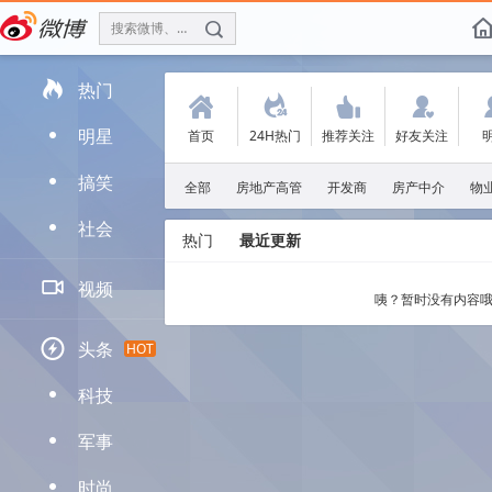
搜索微博、找人
f

热门
(
.
'
:
明星
首页
24H热门
推荐关注
好友关注
D
搞笑
D
全部
房地产高管
开发商
房产中介
物
社会
D
热门
最近更新

视频
咦？暂时没有内容哦

头条
HOT
科技
D
军事
D
时尚
D