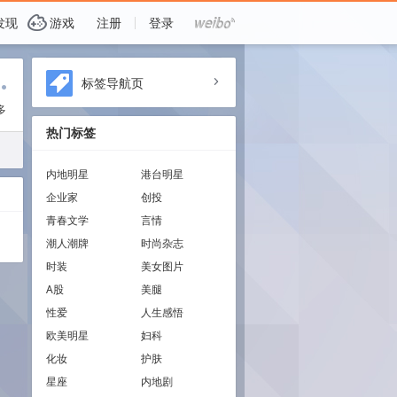
G
发现
游戏
注册
登录
i
标签导航页
a
多
热门标签
内地明星
港台明星
企业家
创投
青春文学
言情
潮人潮牌
时尚杂志
时装
美女图片
A股
美腿
性爱
人生感悟
欧美明星
妇科
化妆
护肤
星座
内地剧