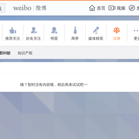
E

F
首页
视频
f
'
:
w
+
-
Á
推荐关注
好友关注
明星
商界
媒体精英
法律
更
权纠纷
知识产权
咦？暂时没有内容哦，稍后再来试试吧~~