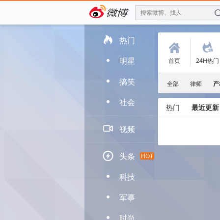
搜索微博、找人

热门
(
.
明星
首页
24H热门
D
搞笑
D
全部
律师
产
社会
D
热门
最近更新

视频

头条
HOT
科技
D
军事
D
时尚
D