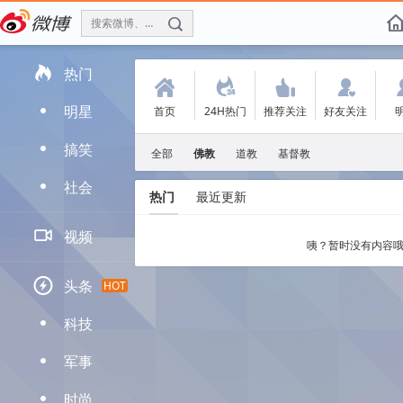
搜索微博、找人
f

热门
(
.
'
:
明星
首页
24H热门
推荐关注
好友关注
D
搞笑
D
全部
佛教
道教
基督教
社会
D
热门
最近更新

视频
咦？暂时没有内容哦

头条
HOT
科技
D
军事
D
时尚
D