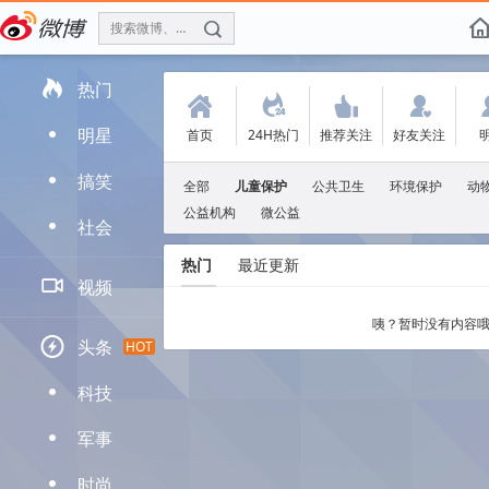
搜索微博、找人
f

热门
(
.
'
:
明星
首页
24H热门
推荐关注
好友关注
D
搞笑
D
全部
儿童保护
公共卫生
环境保护
动
公益机构
微公益
社会
D
热门
最近更新

视频
咦？暂时没有内容哦

头条
HOT
科技
D
军事
D
时尚
D