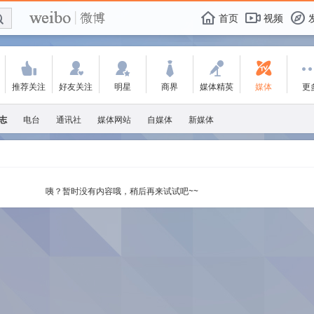
E

F
首页
视频
f
'
:
w
+
-
=
推荐关注
好友关注
明星
商界
媒体精英
媒体
更
志
电台
通讯社
媒体网站
自媒体
新媒体
咦？暂时没有内容哦，稍后再来试试吧~~