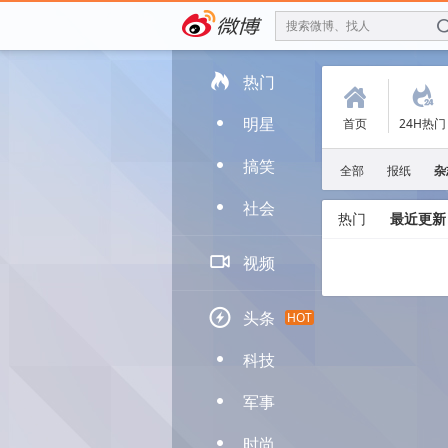
搜索微博、找人

热门
(
.
明星
首页
24H热门
D
搞笑
D
全部
报纸
杂
社会
D
热门
最近更新

视频

头条
HOT
科技
D
军事
D
时尚
D