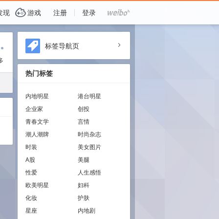
G
发现
游戏
注册
登录
i
标签导航页
a
多
热门标签
内地明星
港台明星
企业家
创投
青春文学
言情
潮人潮牌
时尚杂志
时装
美女图片
A股
美腿
性爱
人生感悟
欧美明星
妇科
化妆
护肤
星座
内地剧