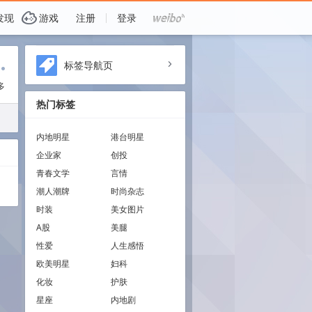
G
发现
游戏
注册
登录
i
标签导航页
a
多
热门标签
内地明星
港台明星
企业家
创投
青春文学
言情
潮人潮牌
时尚杂志
时装
美女图片
A股
美腿
性爱
人生感悟
欧美明星
妇科
化妆
护肤
星座
内地剧