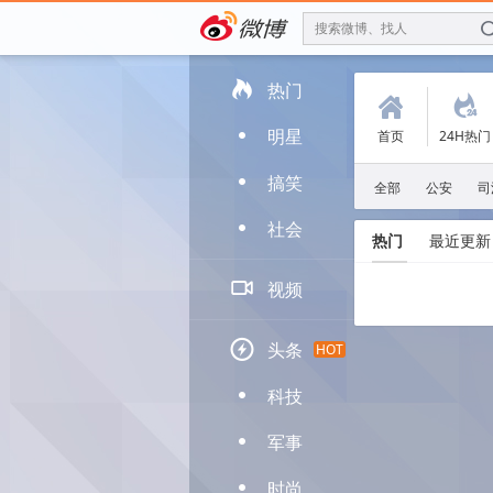
搜索微博、找人

热门
(
.
明星
首页
24H热门
D
搞笑
D
全部
公安
司
社会
D
热门
最近更新

视频

头条
HOT
科技
D
军事
D
时尚
D