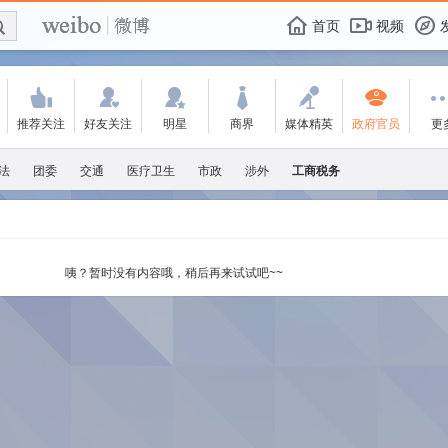
E

F
首页
视频
f
'
:
w
+
-
"
推荐关注
好友关注
明星
商界
媒体精英
政府官员
更
法
团委
交通
医疗卫生
市政
涉外
工商税务
咦？暂时没有内容哦，稍后再来试试吧~~