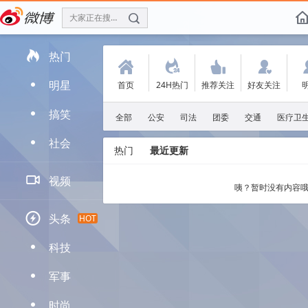
大家正在搜：#张凌赫座驾阿维塔07L上市#
f

热门
(
.
'
:
明星
首页
24H热门
推荐关注
好友关注
D
搞笑
D
全部
公安
司法
团委
交通
医疗卫
社会
D
热门
最近更新

视频
咦？暂时没有内容哦

头条
HOT
科技
D
军事
D
时尚
D