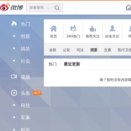
搜索微博、找人
f

热门
(
.
'
:
明星
首页
24H热门
推荐关注
好友关注
D
搞笑
D
全部
公安
司法
团委
交通
医疗卫
社会
D
热门
最近更新

视频
咦？暂时没有内容哦

头条
HOT
科技
D
军事
D
时尚
D