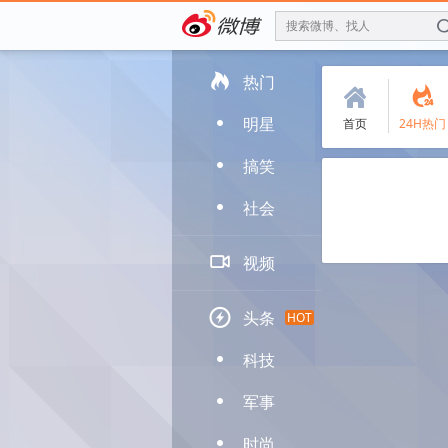
搜索微博、找人

热门
(
.
明星
首页
24H热门
D
搞笑
D
社会
D

视频

头条
HOT
科技
D
军事
D
时尚
D