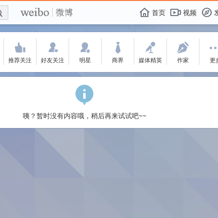
E

F
首页
视频
f
'
:
w
+
-
X
推荐关注
好友关注
明星
商界
媒体精英
作家
更
咦？暂时没有内容哦，稍后再来试试吧~~