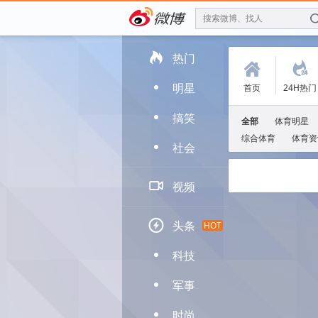
搜索微博、找人

热门
(
.
明星
首页
24H热门
D
搞笑
D
全部
体育明星
综合体育
体育资
社会
D

视频

头条
HOT
科技
D
军事
D
时尚
D