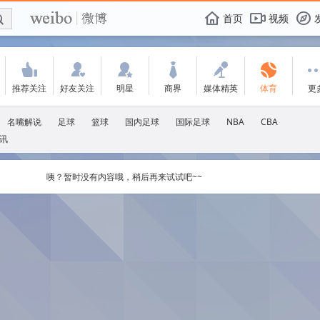
E

F
首页
视频
f
'
:
w
+
-
V
推荐关注
好友关注
明星
商界
媒体精英
体育
更
名嘴解说
足球
篮球
国内足球
国际足球
NBA
CBA
讯
咦？暂时没有内容哦，稍后再来试试吧~~