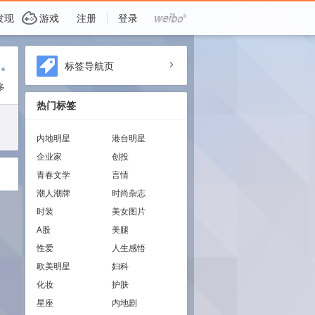
G
发现
游戏
注册
登录
i
标签导航页
a
多
热门标签
内地明星
港台明星
企业家
创投
青春文学
言情
潮人潮牌
时尚杂志
时装
美女图片
A股
美腿
性爱
人生感悟
欧美明星
妇科
化妆
护肤
星座
内地剧