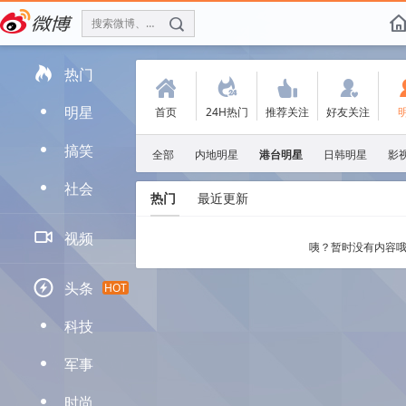
搜索微博、找人
f

热门
(
.
'
:
明星
首页
24H热门
推荐关注
好友关注
D
搞笑
D
全部
内地明星
港台明星
日韩明星
影
社会
D
热门
最近更新

视频
咦？暂时没有内容哦

头条
HOT
科技
D
军事
D
时尚
D