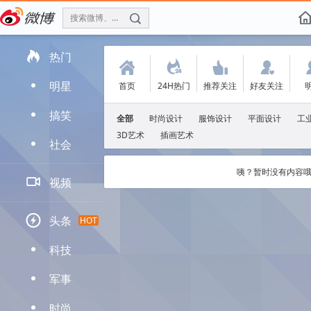
搜索微博、找人
f

热门
(
.
'
:
明星
首页
24H热门
推荐关注
好友关注
D
搞笑
D
全部
时尚设计
服饰设计
平面设计
工
3D艺术
插画艺术
社会
D
咦？暂时没有内容哦

视频

头条
HOT
科技
D
军事
D
时尚
D