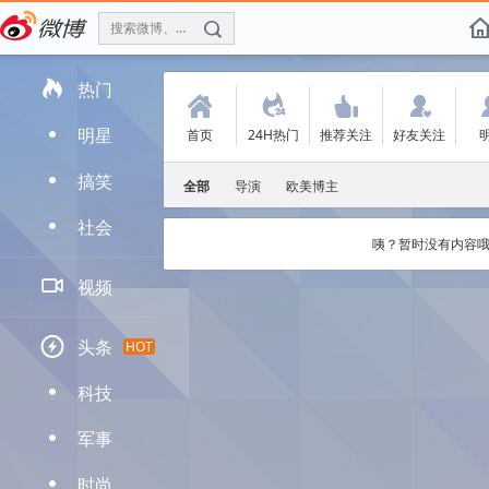
搜索微博、找人
f

热门
(
.
'
:
明星
首页
24H热门
推荐关注
好友关注
D
搞笑
D
全部
导演
欧美博主
社会
D
咦？暂时没有内容哦

视频

头条
HOT
科技
D
军事
D
时尚
D