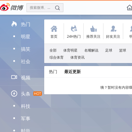
搜索微博、找人
f

热门
(
.
'
:
明星
首页
24H热门
推荐关注
好友关注
D
搞笑
D
全部
体育明星
名嘴解说
足球
篮球
综合体育
体育资讯
社会
D
热门
最近更新

视频
咦？暂时没有内容哦

头条
HOT
科技
D
军事
D
时尚
D