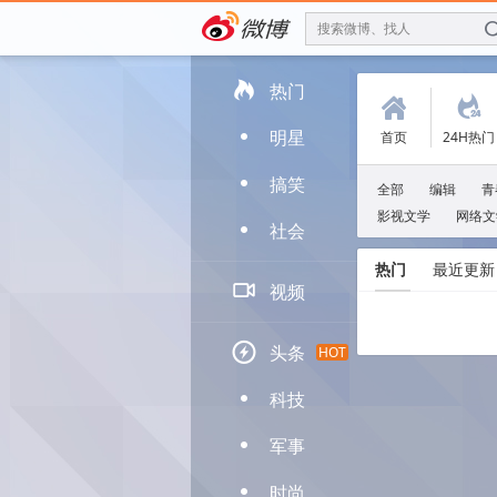
搜索微博、找人

热门
(
.
明星
首页
24H热门
D
搞笑
D
全部
编辑
青
影视文学
网络文
社会
D
热门
最近更新

视频

头条
HOT
科技
D
军事
D
时尚
D