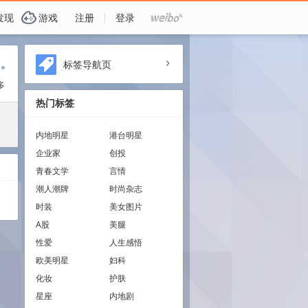
G
发现
游戏
注册
登录
i
标签导航页
a
多
热门标签
内地明星
港台明星
企业家
创投
青春文学
言情
潮人潮牌
时尚杂志
时装
美女图片
A股
美腿
性爱
人生感悟
欧美明星
妇科
化妆
护肤
星座
内地剧