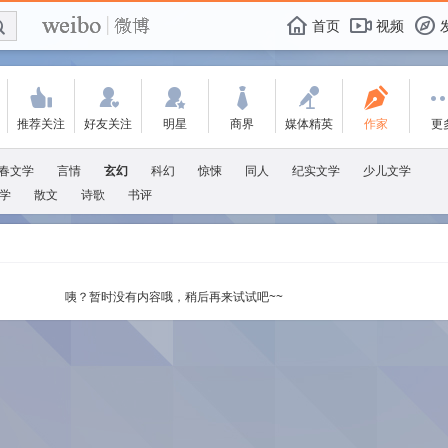
E

F
首页
视频
f
'
:
w
+
-
X
推荐关注
好友关注
明星
商界
媒体精英
作家
更
春文学
言情
玄幻
科幻
惊悚
同人
纪实文学
少儿文学
学
散文
诗歌
书评
咦？暂时没有内容哦，稍后再来试试吧~~