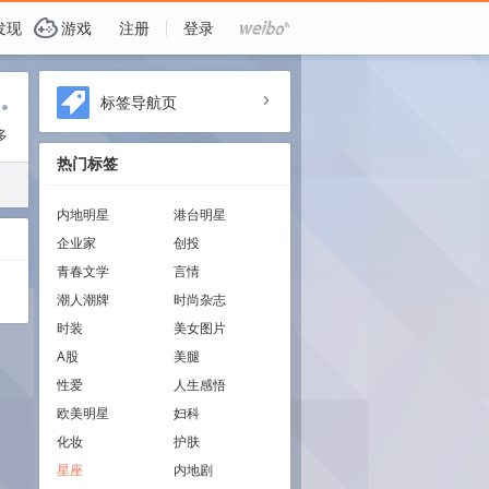
G
发现
游戏
注册
登录
i
标签导航页
a
多
热门标签
内地明星
港台明星
企业家
创投
青春文学
言情
潮人潮牌
时尚杂志
时装
美女图片
A股
美腿
性爱
人生感悟
欧美明星
妇科
化妆
护肤
星座
内地剧