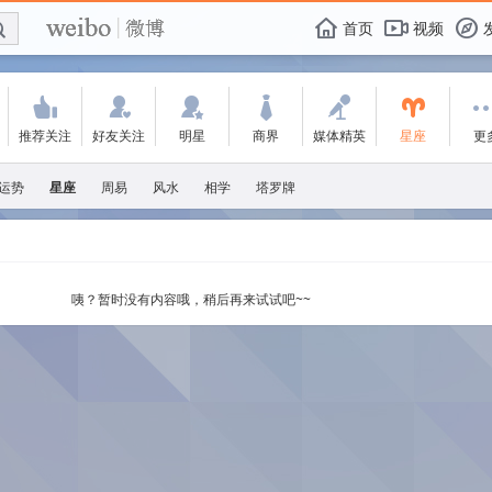
E

F
首页
视频
f
'
:
w
+
-
Y
推荐关注
好友关注
明星
商界
媒体精英
星座
更
运势
星座
周易
风水
相学
塔罗牌
咦？暂时没有内容哦，稍后再来试试吧~~