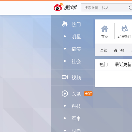
搜索微博、找人

热门
(
.
明星
首页
24H热门
D
搞笑
D
全部
占卜师
社会
D
热门
最近更新

视频

头条
HOT
科技
D
军事
D
时尚
D