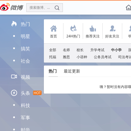
搜索微博、找人
f

热门
(
.
'
:
明星
首页
24H热门
推荐关注
好友关注
D
搞笑
D
全部
名师
校长
升学考试
中小学
托福
雅思
小语种
公务员考试
司法考
社会
D
热门
最近更新

视频
咦？暂时没有内容哦

头条
HOT
科技
D
军事
D
时尚
D