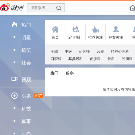
搜索微博、找人
f

热门
(
.
'
:
明星
首页
24H热门
推荐关注
好友关注
D
搞笑
D
全部
中医
药剂师
营养
精神心理科
口腔科
耳鼻喉科
皮肤科
骨科
肿瘤科
社会
D
热门
服务

视频
咦？暂时没有内容哦

头条
HOT
科技
D
军事
D
时尚
D