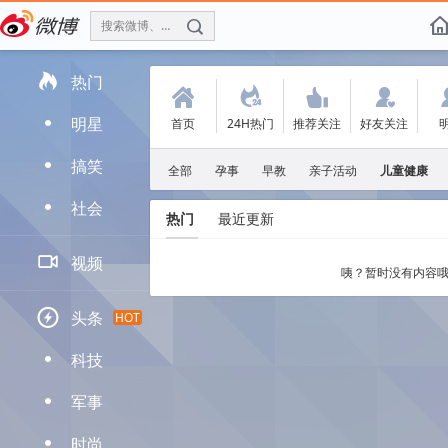
搜索微博、找人
f

热门
(
.
'
:
明星
首页
24H热门
推荐关注
好友关注
D
搞笑
D
全部
孕事
早教
亲子活动
儿童健康
社会
D
热门
最近更新

视频
咦？暂时没有内容哦

头条
HOT
科技
D
军事
D
时尚
D