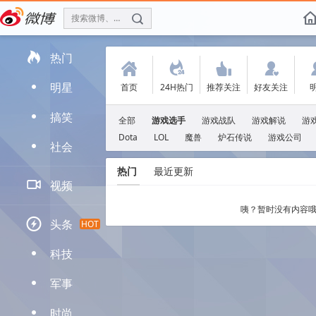
搜索微博、找人
f

热门
(
.
'
:
明星
首页
24H热门
推荐关注
好友关注
D
搞笑
D
全部
游戏选手
游戏战队
游戏解说
游
Dota
LOL
魔兽
炉石传说
游戏公司
社会
D
热门
最近更新

视频
咦？暂时没有内容哦

头条
HOT
科技
D
军事
D
时尚
D