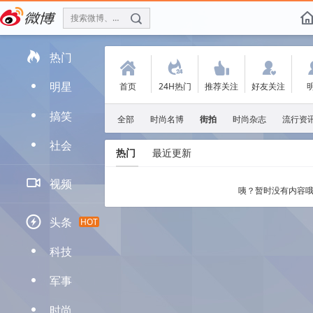
搜索微博、找人
f

热门
(
.
'
:
明星
首页
24H热门
推荐关注
好友关注
D
搞笑
D
全部
时尚名博
街拍
时尚杂志
流行资
社会
D
热门
最近更新

视频
咦？暂时没有内容哦

头条
HOT
科技
D
军事
D
时尚
D