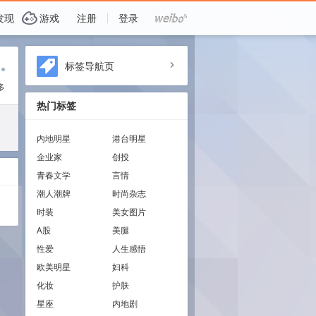
G
发现
游戏
注册
登录
i
标签导航页
a
多
热门标签
内地明星
港台明星
企业家
创投
青春文学
言情
潮人潮牌
时尚杂志
时装
美女图片
A股
美腿
性爱
人生感悟
欧美明星
妇科
化妆
护肤
星座
内地剧