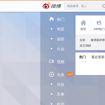
搜索微博、找人

热门
(
.
明星
首页
24H热门
D
搞笑
D
全部
微博股评师
其它理财
社会
D
热门
最近更新

视频

头条
HOT
科技
D
军事
D
时尚
D