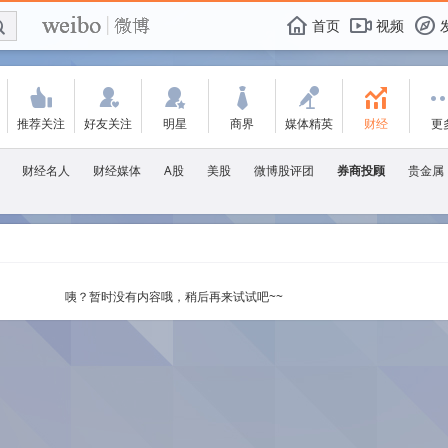
E

F
首页
视频
f
'
:
w
+
-
C
推荐关注
好友关注
明星
商界
媒体精英
财经
更
财经名人
财经媒体
A股
美股
微博股评团
券商投顾
贵金属
咦？暂时没有内容哦，稍后再来试试吧~~