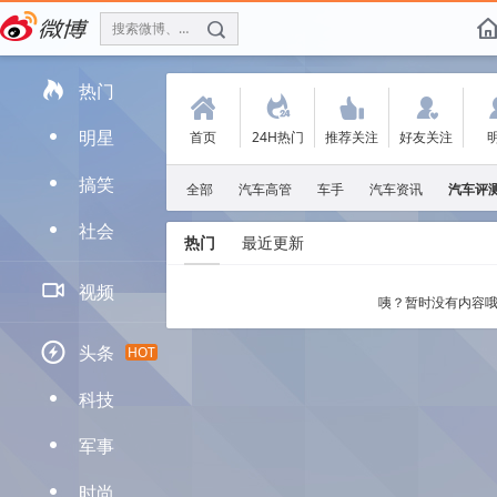
搜索微博、找人
f

热门
(
.
'
:
明星
首页
24H热门
推荐关注
好友关注
D
搞笑
D
全部
汽车高管
车手
汽车资讯
汽车评
社会
D
热门
最近更新

视频
咦？暂时没有内容哦

头条
HOT
科技
D
军事
D
时尚
D