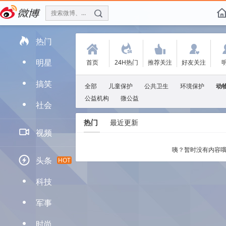
搜索微博、找人
f

热门
(
.
'
:
明星
首页
24H热门
推荐关注
好友关注
D
搞笑
D
全部
儿童保护
公共卫生
环境保护
动
公益机构
微公益
社会
D
热门
最近更新

视频
咦？暂时没有内容哦

头条
HOT
科技
D
军事
D
时尚
D