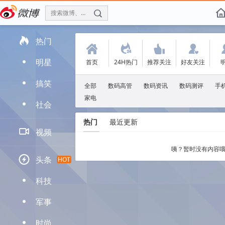
搜索微博、找人
f

热门
(
.
'
:
明星
首页
24H热门
推荐关注
好友关注
D
搞笑
D
全部
数码高管
数码资讯
数码测评
手
家电
社会
D
热门
最近更新

视频
咦？暂时没有内容哦

头条
HOT
科技
D
军事
D
时尚
D